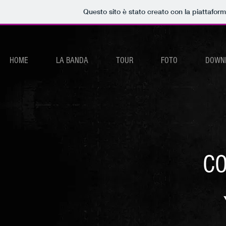
Questo sito è stato creato con la piattafor
HOME
LA BANDA
TOUR
FOTO
DOWN
CO