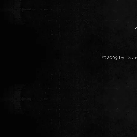
F
© 2009 by I Souv