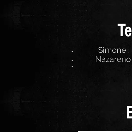
Te
Simone :
Nazareno 
E