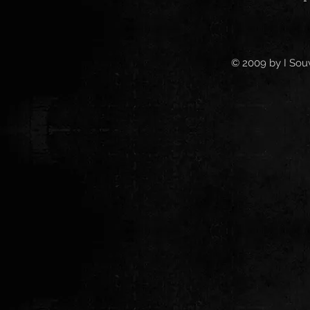
© 2009 by I Souv