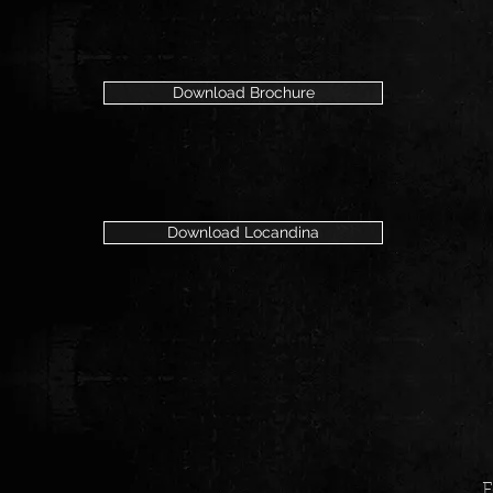
Download Brochure
Download Locandina
F