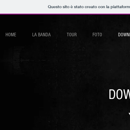
Questo sito è stato creato con la piattafor
HOME
LA BANDA
TOUR
FOTO
DOWN
DO